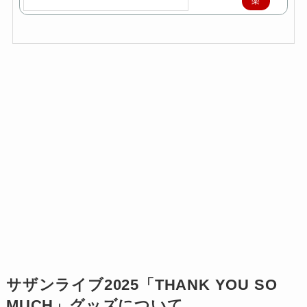
楽
天
で
購
入
サザンライブ
2025
「THANK YOU SO
MUCH」グッズについて