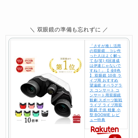
＼ 双眼鏡の準備も忘れずに ／
「さすが推し活用
の双眼鏡…コレ作
った人はよく解っ
てる(笑) 4冠達成
は伊達じゃないで
すね！」【 全8色
】 双眼鏡 10倍 ラ
イブ用 おすすめ
望遠鏡 オペラグラ
ス コンサート コ
ンサート用双眼鏡
観劇 スポーツ観戦
ライブ ライブ用双
眼鏡 子供 軽量 小
型 BOOMIE レビ
ュー特典