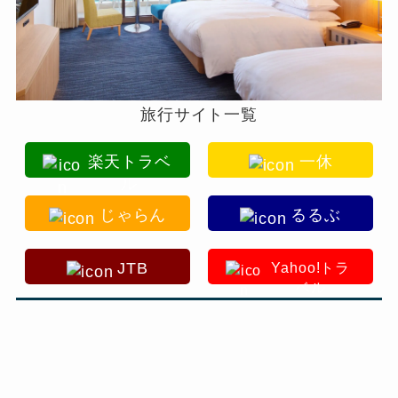
旅行サイト一覧
楽天トラベ
一休
ル
じゃらん
るるぶ
JTB
Yahoo!トラ
ベル