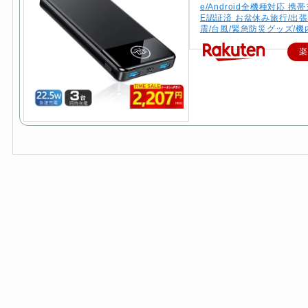
e/Android全機種対応 携
E認証済 お盆休み旅行/出張
震/台風/緊急防災グッズ/
楽