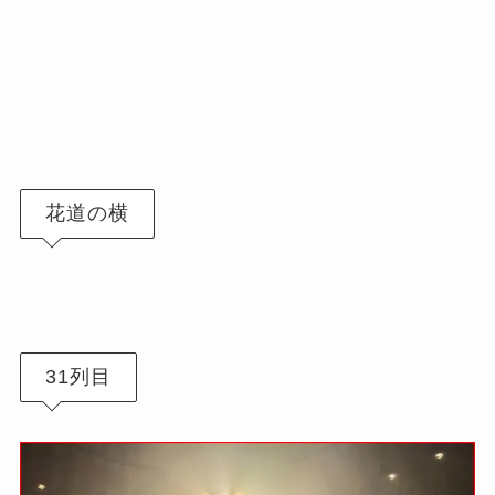
花道の横
31列目