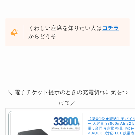
くわしい座席を知りたい人は
コチラ
からどうぞ
＼ 電子チケット提示のときの充電切れに気をつ
けて／
【楽天1位★即納】モバイ
ー 大容量 33800mAh 22
電 3台同時充電 軽量 Type
PD/QC3.0対応 LED残量表示